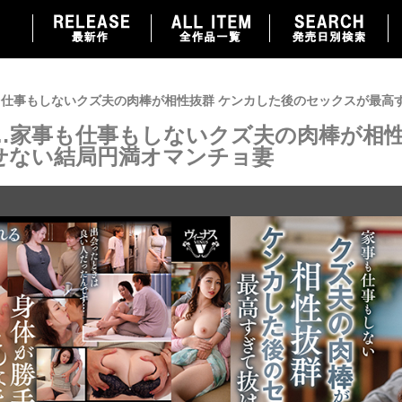
仕事もしないクズ夫の肉棒が相性抜群 ケンカした後のセックスが最高
…家事も仕事もしないクズ夫の肉棒が相性
せない結局円満オマンチョ妻