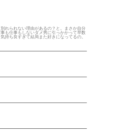
。別れられない理由があるの？と。まさか自分
家事も仕事もしないダメ男に引っかかって早数
、気持ち良すぎて結局また好きになってるの。