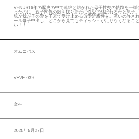
VENUS16年の歴史の中で連綿と紡がれた母子性交の軌跡を一
ったのに…親子関係の殻を破り新たに性愛で結ばれる母と息子
親が我が子の愛を子宮で受け止める偏愛近親性交。互いの許さ
ール母子中出し。どこから見てもティッシュが足りなくなること
い！！
オムニバス
VEVE-039
女神
2025年5月27日