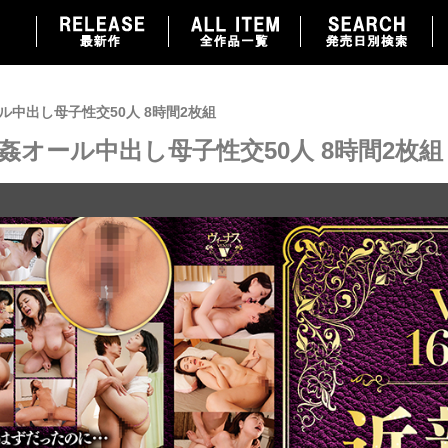
ール中出し母子性交50人 8時間2枚組
相姦オール中出し母子性交50人 8時間2枚組