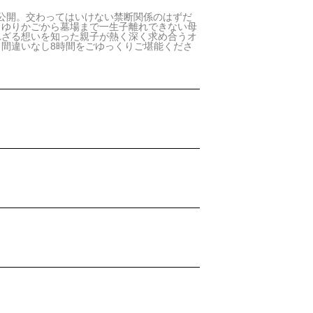
挙公開。交わってはいけない禁断関係のはずだ
。ゆりかごから墓場まで一生子離れできない母
れざる想いを知った親子が熱く深く求め合うオ
間違いなし8時間をごゆっくりご堪能くださ